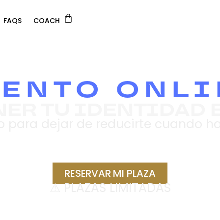
FAQS
COACH
VENTO ONLI
ER TU IDENTIDAD 
o para dejar de reducirte cuando hay
 ABRIL - 20:00h (E
RESERVAR MI PLAZA
⚠ PLAZAS LIMITADAS