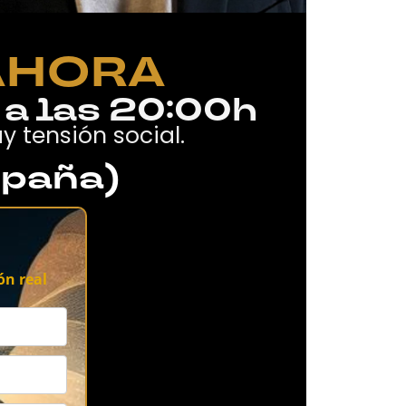
AHORA
 a las 20:00h
 tensión social.
spaña)
ón real