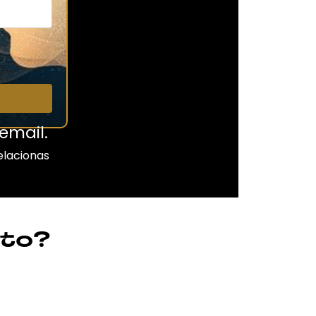
email.
elacionas
to?​