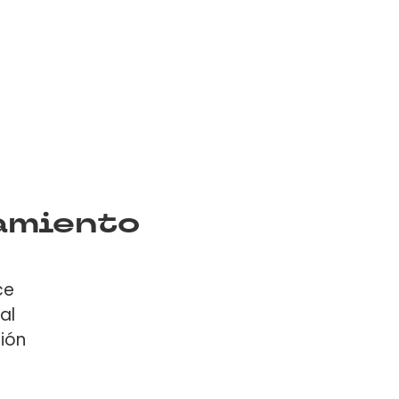
amiento
ce
al
ión