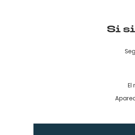
Si s
Seg
El
Apare