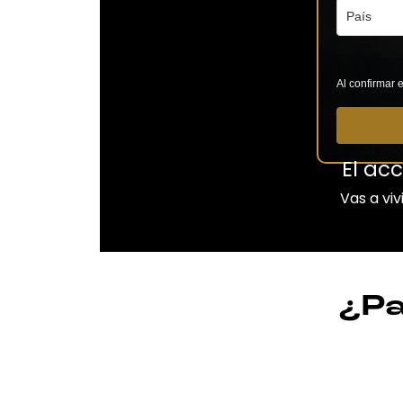
Al confirmar 
El ac
Vas a vi
¿Pa