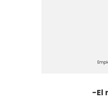
Empi
-El