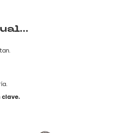
gual…
tan.
ía.
 clave.