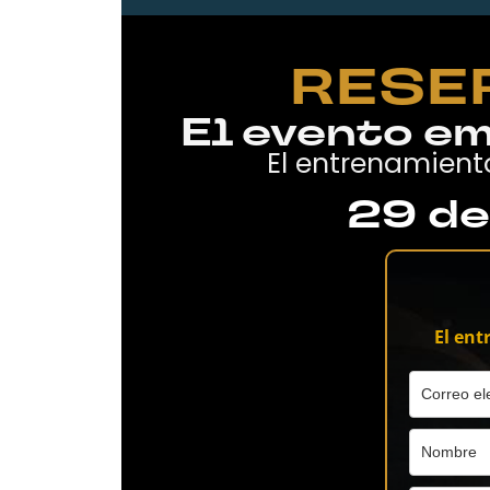
RESE
El evento em
El entrenamient
29 de
El ent