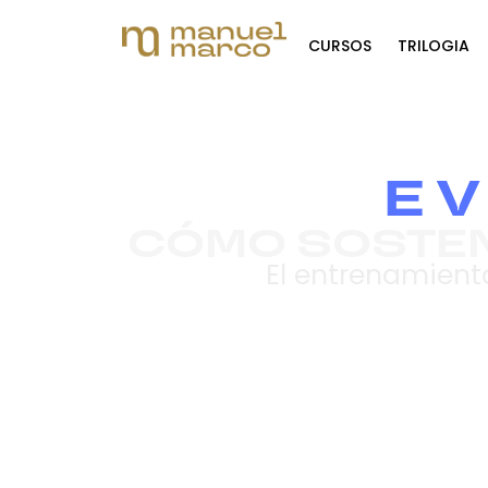
CURSOS
TRILOGIA
E
CÓMO SOSTEN
El entrenamient
29 de