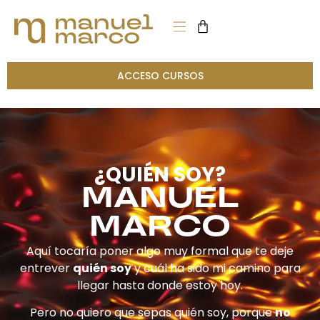
ACCESO CURSOS
¿QUIÉN SOY?
MANUEL
MARCO
Aquí tocaría poner algo muy formal que te deje
entrever
quién soy
y cuál ha sido mi camino para
llegar hasta donde estoy hoy.
Pero no quiero que sepas quién soy, porque
no