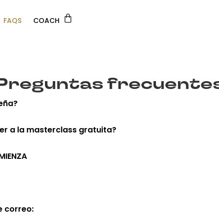
FAQS
COACH
Preguntas frecuente
eña?
r a la masterclass gratuita?
OMIENZA
e correo: