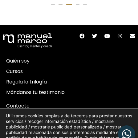
Quién soy
Cursos
Regala la trilogía
Mándanos tu testimonio
Contacto
Incidencias
Utilizamos cookies propias y de terceros para prestar nuestros
servicios / recoger información estadística / mostrarle
Condiciones de compra
publicidad / mostrarle publicidad personalizada / mostrarle
publicidad relacionada con sus preferencias mediante el
análisis de sus hábitos de navegación. Puede obtener más